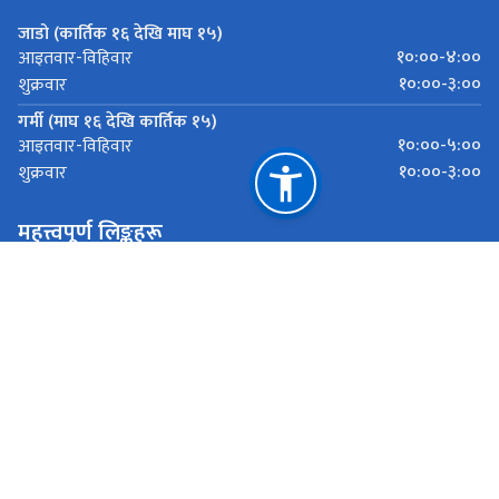
जाडो (कार्तिक १६ देखि माघ १५)
१०:००-४:००
आइतवार-विहिवार
१०:००-३:००
शुक्रवार
गर्मी (माघ १६ देखि कार्तिक १५)
१०:००-५:००
आइतवार-विहिवार
१०:००-३:००
शुक्रवार
महत्त्वपूर्ण लिङ्कहरू
राष्ट्रिय तथ्याङ्क कार्यालय
आर्थिक गणना २०८२ को करार सेवाकालागि अनलाइन फारम भर्ने लिङ्क
राष्ट्रिय प्राकृतिक स्रोत तथा वित्त आयोग
इलाम
scoilam@nsonepal.gov.np
027590120