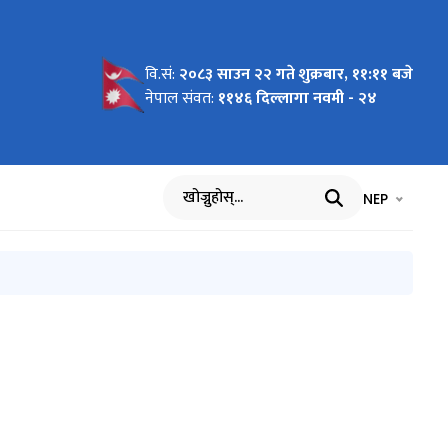
वि.सं:
२०८३ साउन २२ गते शुक्रबार, ११:११ बजे
नेपाल संवत:
११४६ दिल्लागा नवमी - २४
भाषा चयन गर्नुह
भाषा प
NEP
खोज्नुहोस्