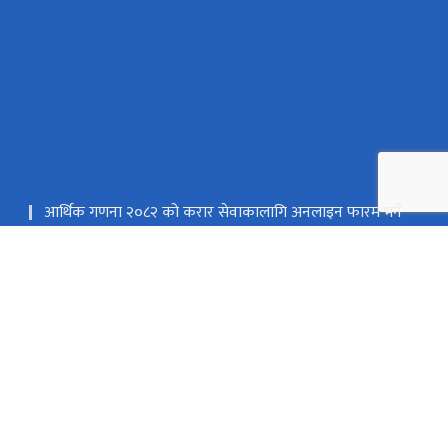
आर्थिक गणना २०८२ को करार सेवाकालागि अनलाइन फारम भर्ने
लिङ्क
इलाम
scoilam@nsonepal.gov.np
027590120