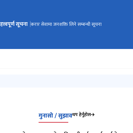
हत्त्वपूर्ण सूचना
ेभिगेसनमा जानुहोस्
माई नगरपालिकको बस्तुगत विवरण
करार सेवामा जनशक्ति लिने सम्बन्धी सूचना
वक्तृत्वकला प्रतियोगितामा सहभागी हुनेसम्बन्धी सूचना
स्वतःप्रकाशन २०८१ /८२
गुनासो / सुझाव
थप हेर्नुहोस